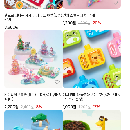
펠트로 떠나는 세계 미니 푸드 여행(8종)
인어 스팽글 패치 - 1개
- 1세트
1,200
원
20%
1,500
원
3,850
원
3D 입체 스티커(6종) - 1매(5개 구매시
미니 카메라 물총(5종) - 1개(5개 구매시
1개더)
1개 추가 증정)
2,200
원
8%
1,000
원
17%
2,400
원
1,200
원