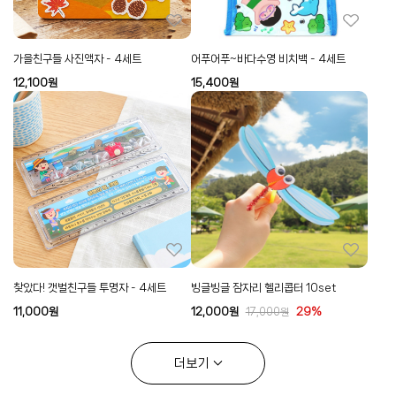
가을친구들 사진액자 - 4세트
어푸어푸~바다수영 비치백 - 4세트
12,100
원
15,400
원
찾았다! 갯벌친구들 투명자 - 4세트
빙글빙글 잠자리 헬리콥터 10set
11,000
원
12,000
원
29%
17,000
원
더보기