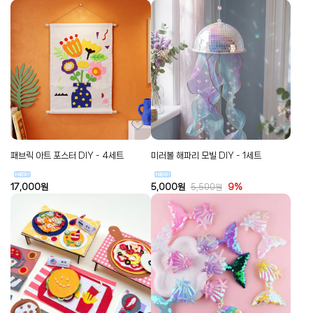
패브릭 아트 포스터 DIY - 4세트
미러볼 해파리 모빌 DIY - 1세트
17,000
원
5,000
원
9%
5,500
원