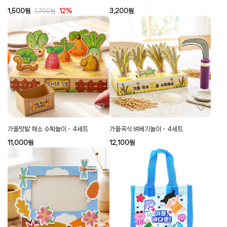
1,500
원
12%
3,200
원
1,700
원
가을텃밭 채소 수확놀이 - 4세트
가을곡식 벼베기놀이 - 4세트
11,000
원
12,100
원