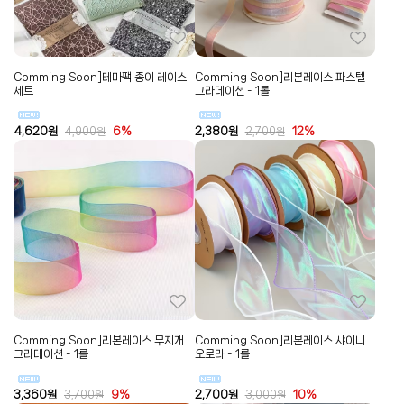
Comming Soon]테마팩 종이 레이스
Comming Soon]리본레이스 파스텔
세트
그라데이션 - 1롤
4,620
원
6%
2,380
원
12%
4,900
원
2,700
원
Comming Soon]리본레이스 무지개
Comming Soon]리본레이스 샤이니
그라데이션 - 1롤
오로라 - 1롤
3,360
원
9%
2,700
원
10%
3,700
원
3,000
원