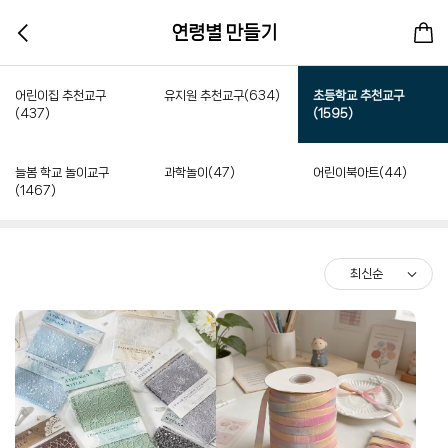
연령별 만들기
어린이집 추천교구
유지원 추천교구(634)
초등학교 추천교구
(437)
(1595)
늘봄 학교 놀이교구
과학놀이(47)
어린이북아트(44)
(1467)