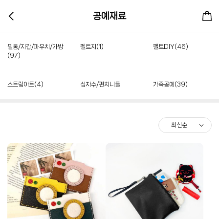
공예재료
필통/지갑/파우치/가방
펠트지(1)
펠트DIY(46)
(97)
스트링아트(4)
십자수/펀치니들
가죽공예(39)