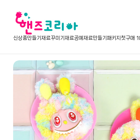
신상품
만들기재료
꾸미기재료
공예재료
만들기패키지
첫구매 1