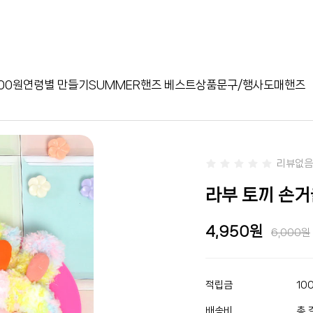
00원
연령별 만들기
SUMMER
핸즈 베스트상품
문구/행사
도매핸즈
리뷰없음
라부 토끼 손거
4,950
6,000
적립금
10
배송비
총 