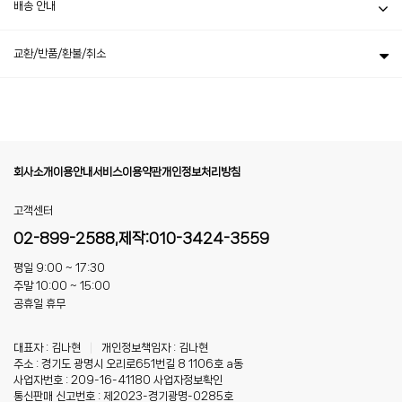
배송 안내
교환/반품/환불/취소
회사소개
이용안내
서비스이용약관
개인정보처리방침
고객센터
02-899-2588,제작:010-3424-3559
평일 9:00 ~ 17:30
주말 10:00 ~ 15:00
공휴일 휴무
대표자 : 김나현
|
개인정보책임자 : 김나현
주소 : 경기도 광명시 오리로651번길 8 1106호 a동
사업자번호 : 209-16-41180
사업자정보확인
통신판매 신고번호 : 제2023-경기광명-0285호