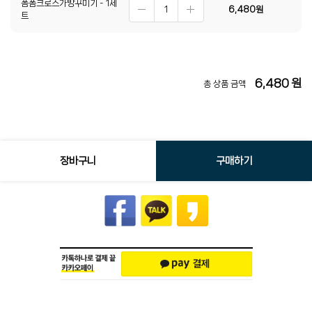
폼폼크로스가방꾸미기 - 1세
6,480
원
트
6,480
원
총 상품 금액
장바구니
구매하기