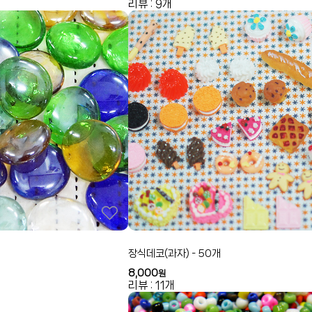
리뷰 : 9개
장식데코(과자) - 50개
8,000
원
리뷰 : 11개