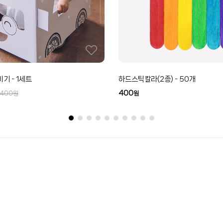
기 - 1세트
하드스틱칼라(2종) - 50개
400
,400
원
원