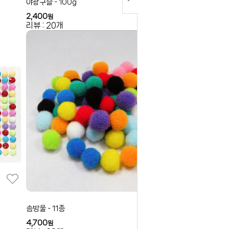
야광구슬 - 100g
2,400
원
리뷰 : 20개
솜방울 - 11종
4,700
원