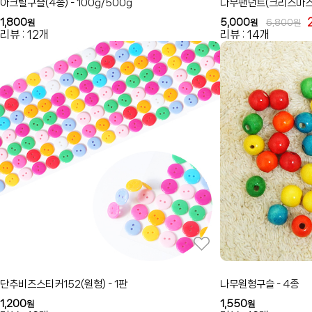
아크릴구슬(4종) - 100g/500g
나무팬던트(크리스마스) 
1,800
5,000
원
원
6,800
원
리뷰 : 12개
리뷰 : 14개
단추비즈스티커152(원형) - 1판
나무원형구슬 - 4종
1,200
1,550
원
원