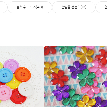
블럭,워터비즈(48)
솜방울,뿅뿅이(13)