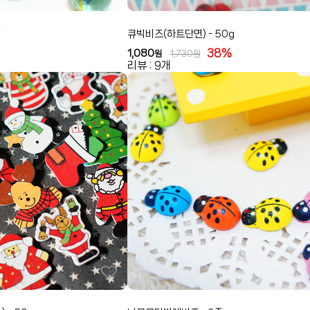
큐빅비즈(하트단면) - 50g
38%
1,080
원
1,730
원
리뷰 : 9개