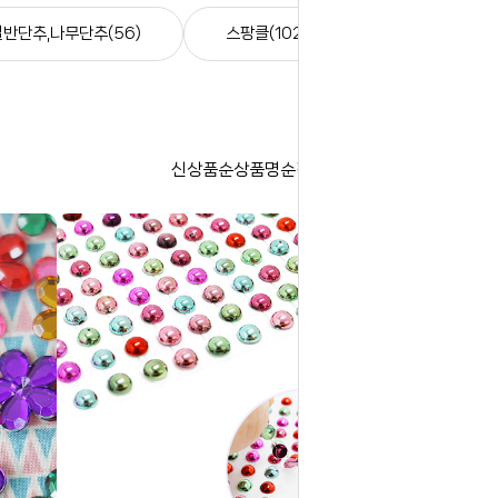
일반단추,나무단추(56)
스팡클(102)
신상품순
상품명순
판매순
높은가격순
낮은가격순