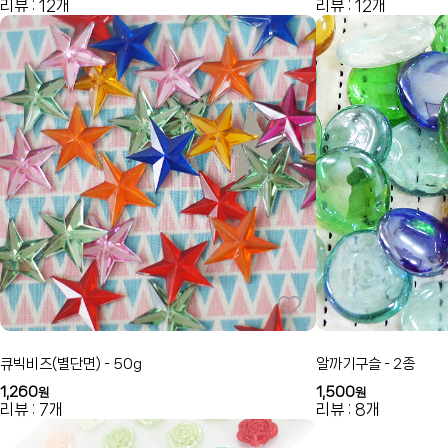
리뷰 : 12개
리뷰 : 12개
큐빅비즈(별단면) - 50g
알까기구슬 - 2종
1,260
1,500
원
원
리뷰 : 7개
리뷰 : 8개