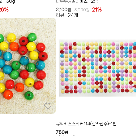
- 50g
나무무당벌레비즈 - 2종
26%
21%
3,100
원
3,900
원
리뷰 : 24개
큐빅비즈스티커114(칼라진주)-1판
750
원