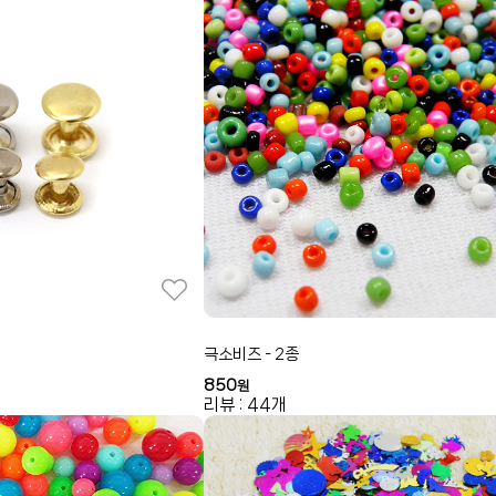
극소비즈 - 2종
850
원
리뷰 : 44개