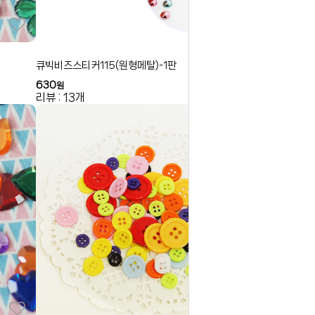
큐빅비즈스티커115(원형메탈)-1판
630
원
리뷰 : 13개