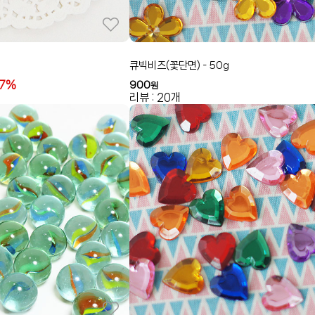
큐빅비즈(꽃단면) - 50g
17%
900
원
리뷰 : 20개