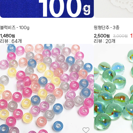
블럭비즈 - 100g
원형단추 - 3종
1,480
2,500
원
원
3,000
원
리뷰 : 64개
리뷰 : 20개