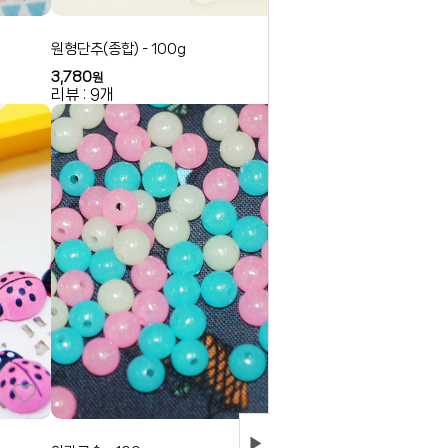
원형단추(종합) - 100g
3,780
원
리뷰 : 9개
▶