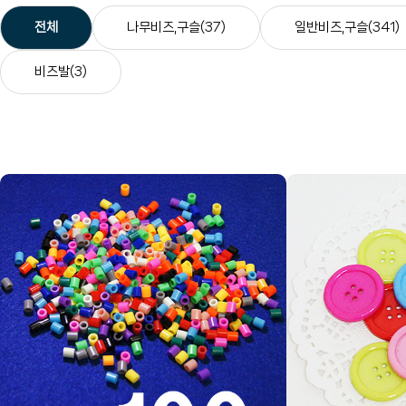
전체
나무비즈,구슬(37)
일반비즈,구슬(341)
비즈발(3)