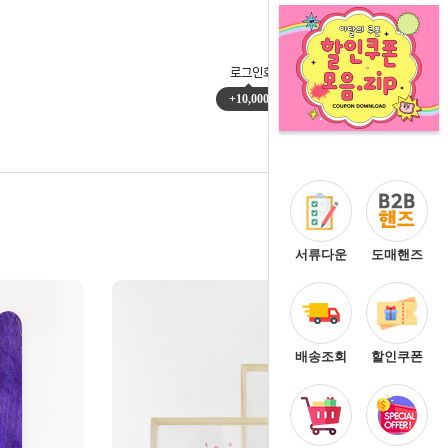
로그인
회원가입
마이페이지
주문배송
+10,000
0
서류다운
도매핸즈
배송조회
할인쿠폰