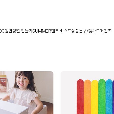
00원
연령별 만들기
SUMMER
핸즈 베스트상품
문구/행사
도매핸즈