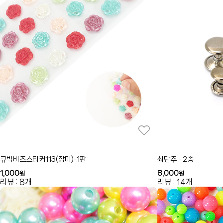
큐빅비즈스티커113(장미)-1판
쇠단추 - 2종
1,000
8,000
원
원
리뷰 : 8개
리뷰 : 14개