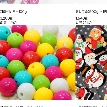
자외선비즈 - 100g
유리구슬(500g) - 1망
3,200
1,540
원
원
리뷰 : 25개
리뷰 : 14개