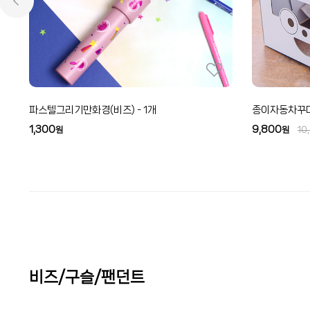
파스텔그리기만화경(비즈) - 1개
종이자동차꾸미
1,300
9,800
원
원
10
비즈/구슬/팬던트