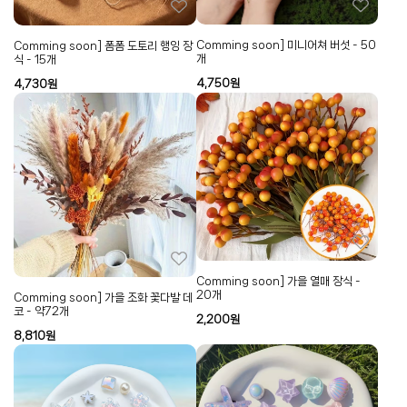
Comming soon] 미니어쳐 버섯 - 50
Comming soon] 폼폼 도토리 행잉 장
개
식 - 15개
4,750
원
4,730
원
Comming soon] 가을 열매 장식 -
20개
Comming soon] 가을 조화 꽃다발 데
코 - 약72개
2,200
원
8,810
원