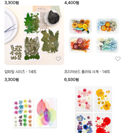
3,300
원
4,400
원
압화잎 시리즈 - 1세트
프리저브드 플라워 사계 - 1세트
3,300
원
6,930
원