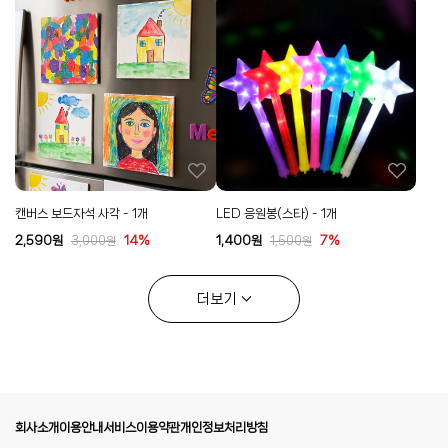
캔버스 보드자석 사각 - 1개
LED 응원봉(스타) - 1개
2,590
원
14%
1,400
원
7%
3,000
원
1,500
원
더보기
회사소개
이용안내
서비스이용약관
개인정보처리방침