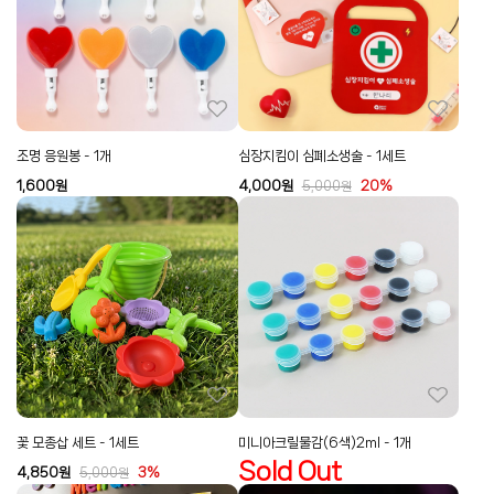
조명 응원봉 - 1개
심장지킴이 심폐소생술 - 1세트
1,600
원
4,000
원
20%
5,000
원
꽃 모종삽 세트 - 1세트
미니아크릴물감(6색)2ml - 1개
Sold Out
4,850
원
3%
5,000
원