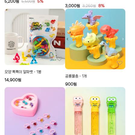
5,200
원
5%
5,500
원
3,000
원
8%
3,250
원
모양 뽁뽁이 알파벳 - 1봉
공룡물총 - 1개
14,900
원
900
원