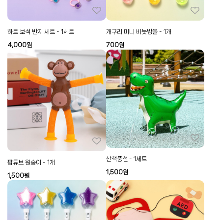
하트 보석 반지 세트 - 1세트
개구리 미니 비눗방울 - 1개
4,000
원
700
원
산책풍선 - 1세트
팝튜브 원숭이 - 1개
1,500
원
1,500
원