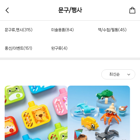
문구/행사
문구류,팬시(315)
미술용품(84)
책/수첩/필통(45)
풍선/이벤트(151)
완구류(4)