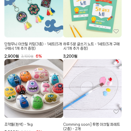
단청무늬 아크릴 키링(3종) - 1세트(5개
하루 5분 글쓰기 노트 - 1세트(5개 구매
구매시 1개 추가 증정)
시 1개 추가 증정)
2,900
원
6%
3,200
원
3,100
원
조약돌(흰색) - 1kg
Comming soon] 투명 아크릴 파레트
(2종) - 2개