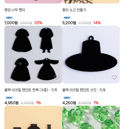
행성 나무 팽이
종이 소고 만들기
1,000
원
33%
3,200
원
14%
1,500
원
3,700
원
블랙 아크릴 팬던트 한복 (4종) - 5개
블랙 아크릴 팬던트 삿갓 - 5개
4,950
원
1%
4,250
원
1%
5,000
원
4,300
원