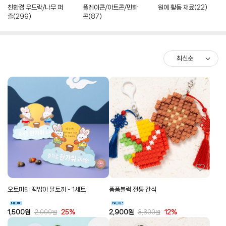
친환경 우드락/나무 퍼
플레이콘/아트콘/민화
원예 활동 재료(22)
즐(299)
콘(87)
오토마타 떡방아 달토끼 - 1세트
폼폼블럭 전통 간식
1,500
원
25%
2,900
원
12%
2,000
원
3,300
원