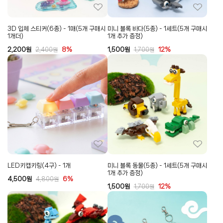
3D 입체 스티커(6종) - 1매(5개 구매시
미니 블록 바다(5종) - 1세트(5개 구매시
1개더)
1개 추가 증정)
2,200
원
8%
1,500
원
12%
2,400
원
1,700
원
LED키캡키링(4구) - 1개
미니 블록 동물(5종) - 1세트(5개 구매시
1개 추가 증정)
4,500
원
6%
4,800
원
1,500
원
12%
1,700
원