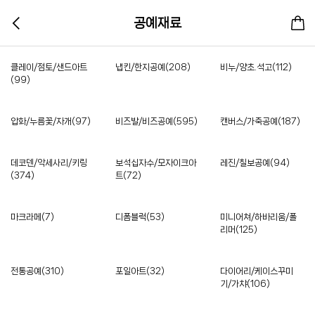
공예재료
클레이/점토/샌드아트
냅킨/한지공예(208)
비누/양초.석고(112)
(99)
압화/누름꽃/자개(97)
비즈발/비즈공예(595)
캔버스/가죽공예(187)
데코덴/악세사리/키링
보석십자수/모자이크아
레진/칠보공예(94)
(374)
트(72)
마크라메(7)
디폼블럭(53)
미니어쳐/하바리움/폴
리머(125)
전통공예(310)
포일아트(32)
다이어리/케이스꾸미
기/가챠(106)