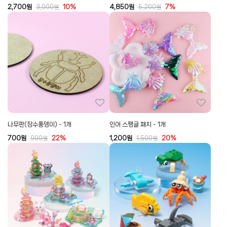
2,700
원
10%
4,850
원
7%
3,000
원
5,200
원
나무판(장수풍뎅이) - 1개
인어 스팽글 패치 - 1개
700
원
22%
1,200
원
20%
900
원
1,500
원