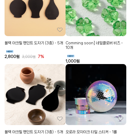
블랙 아크릴 팬던트 도자기 (3종) - 5개
Comming soon] 네잎클로버 비즈 -
10개
2,800
원
7%
3,000
원
1,000
원
블랙 아크릴 팬던트 도자기 (3종) - 5개
오로라 모자이크 타일 스티커 - 1롤