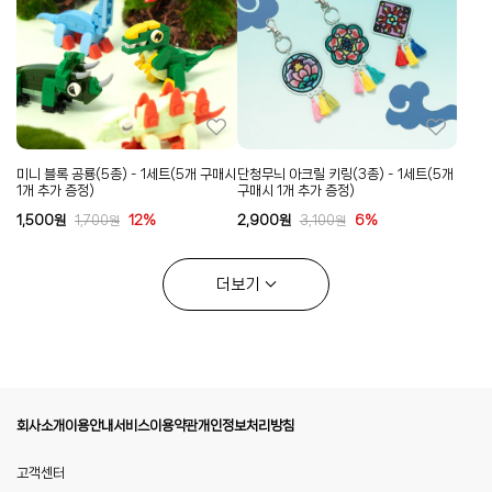
미니 블록 공룡(5종) - 1세트(5개 구매시
단청무늬 아크릴 키링(3종) - 1세트(5개
1개 추가 증정)
구매시 1개 추가 증정)
1,500
원
12%
2,900
원
6%
1,700
원
3,100
원
더보기
회사소개
이용안내
서비스이용약관
개인정보처리방침
고객센터