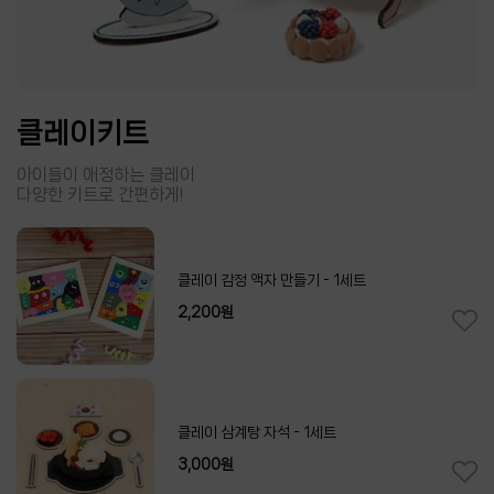
아이들 인기템
아이들 사이에서 유행하는
인기만점 만들기 재료!
Comming Soon]테마팩 종이 레이스세트
6%
4,620원
4,900원
Comming Soon]리본레이스 파스텔 그라데이션
- 1롤
12%
2,380원
2,700원