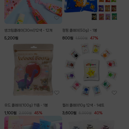
생크림클레이(30ml)12색 - 12개
점핑 클레이(50g) - 1봉
5,200
원
800
원
47%
1,500
원
우드 클레이(100g) 11종 - 1봉
컬러 클레이10g 12색 - 1세트
1,100
원
45%
3,600
원
40%
2,000
원
6,000
원