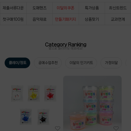
제출서류다운
도매핸즈
이달의쿠폰
특가상품
최신트렌드
첫구매100원
음악재료
만들기패키지
상품찾기
교과연계
Category Ranking
옆으로 슬라이딩 해보세요!
클레이/점토
공예수업추천
이달의 인기키트
가정의달