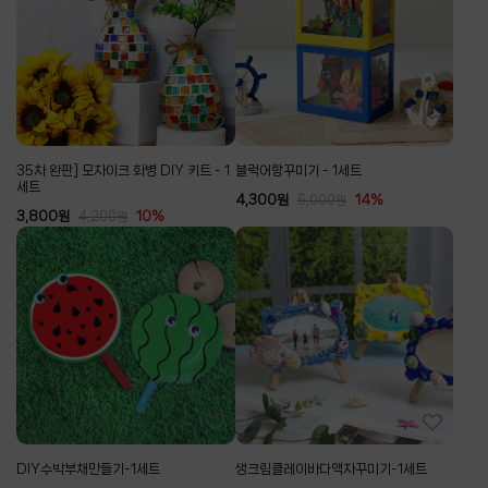
35차 완판] 모자이크 화병 DIY 키트 - 1
블럭어항꾸미기 - 1세트
세트
4,300
원
14%
5,000
원
3,800
원
10%
4,200
원
DIY수박부채만들기-1세트
생크림클레이바다액자꾸미기-1세트