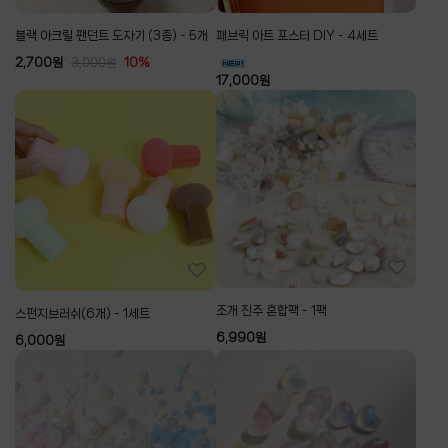
블랙 아크릴 팬던트 도자기 (3종) - 5개
패브릭 아트 포스터 DIY - 4세트
2,700
원
10%
3,000
원
17,000
원
조개 진주 혼합팩 - 1팩
스펀지브러쉬(6개) - 1세트
6,990
원
6,000
원