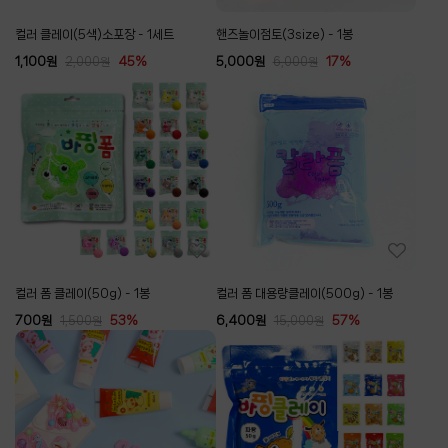
컬러 클레이(5색)소포장 - 1세트
핸즈놀이점토(3size) - 1봉
1,100
원
45%
5,000
원
17%
2,000
원
6,000
원
컬러 폼 클레이(50g) - 1봉
컬러 폼 대용량클레이(500g) - 1봉
700
원
53%
6,400
원
57%
1,500
원
15,000
원