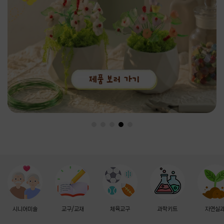
시니어미술
교구/교재
체육교구
과학키트
자연실