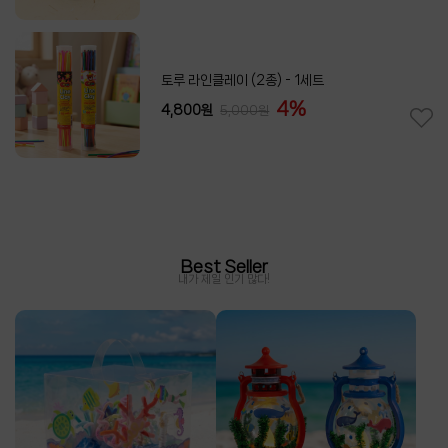
Comming Soon]리본레이스 무지개 그라데이션
- 1롤
9%
3,360원
3,700원
Best Seller
내가 제일 인기 많다!