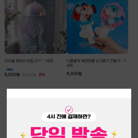
미러볼 해파리 모빌 DIY - 1세트
디폼블럭 해양생물 손선풍기 만들기 - 1
세트
6,300
원
5,000
원
9%
5,500
원