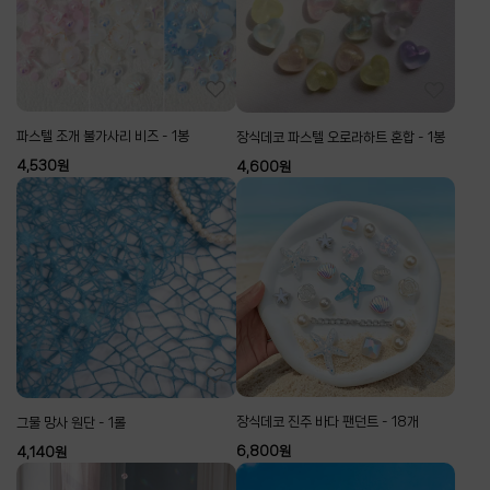
파스텔 조개 불가사리 비즈 - 1봉
장식데코 파스텔 오로라하트 혼합 - 1봉
4,530
원
4,600
원
장식데코 진주 바다 팬던트 - 18개
그물 망사 원단 - 1롤
6,800
원
4,140
원