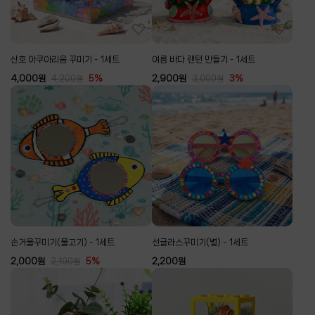
산호 아쿠아리움 꾸미기 - 1세트
여름 바다 랜턴 만들기 - 1세트
4,000
원
5%
2,900
원
3%
4,200
원
3,000
원
손거울꾸미기(물고기) - 1세트
선글라스꾸미기(별) - 1세트
2,000
원
5%
2,200
원
2,100
원